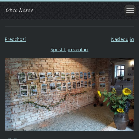
Obec Kosov
Předchozí
Následující
Spustit prezentaci