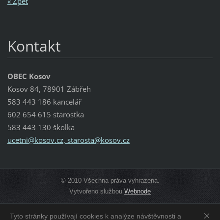
« Zpět
Kontakt
OBEC Kosov
Kosov 84, 78901 Zábřeh
583 443 186 kancelář
602 654 615 starostka
583 443 130 školka
ucetni@kosov.cz, starosta@kosov.cz
© 2010 Všechna práva vyhrazena.
Vytvořeno službou
Webnode
Tyto stránky používají cookies k analýze návštěvnosti a
Zobrazit:
Mobilní verzi
|
Standardní verzi