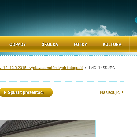
ODPADY
ŠKOLKA
FOTKY
KULTURA
í 12.-13.9.2015 - výstava amatérských fotografií
>
IMG_1455.JPG
Spustit prezentaci
Následující