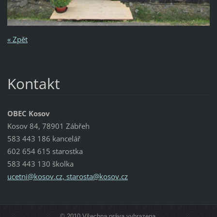
« Zpět
Kontakt
OBEC Kosov
Kosov 84, 78901 Zábřeh
583 443 186 kancelář
602 654 615 starostka
583 443 130 školka
ucetni@kosov.cz, starosta@kosov.cz
© 2010 Všechna práva vyhrazena.