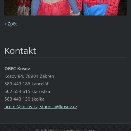
« Zpět
Kontakt
OBEC Kosov
Kosov 84, 78901 Zábřeh
583 443 186 kancelář
602 654 615 starostka
583 443 130 školka
ucetni@kosov.cz, starosta@kosov.cz
© 2010 Všechna práva vyhrazena.