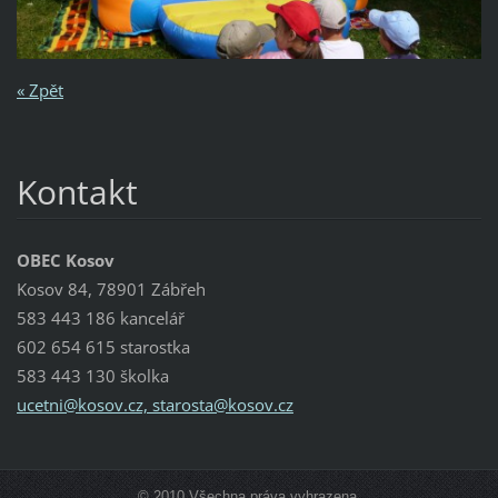
« Zpět
Kontakt
OBEC Kosov
Kosov 84, 78901 Zábřeh
583 443 186 kancelář
602 654 615 starostka
583 443 130 školka
ucetni@kosov.cz, starosta@kosov.cz
© 2010 Všechna práva vyhrazena.