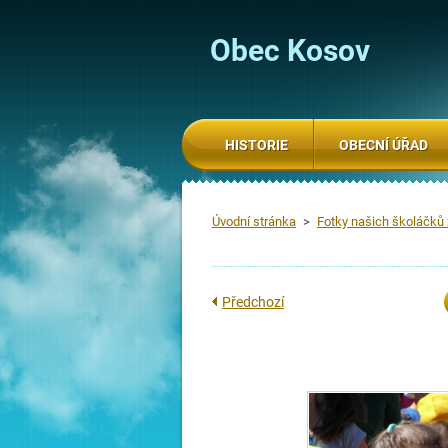
Obec Kosov
HISTORIE
OBECNÍ ÚŘAD
Úvodní stránka
>
Fotky našich školáčků
Předchozí