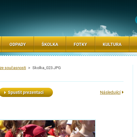
ODPADY
ŠKOLKA
FOTKY
KULTURA
 ze současnosti
>
Skolka_023.JPG
Spustit prezentaci
Následující