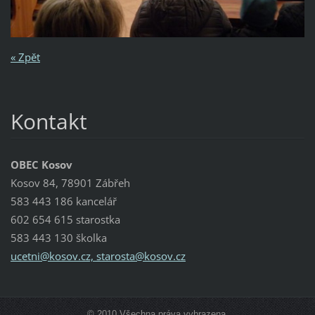
« Zpět
Kontakt
OBEC Kosov
Kosov 84, 78901 Zábřeh
583 443 186 kancelář
602 654 615 starostka
583 443 130 školka
ucetni@kosov.cz, starosta@kosov.cz
© 2010 Všechna práva vyhrazena.