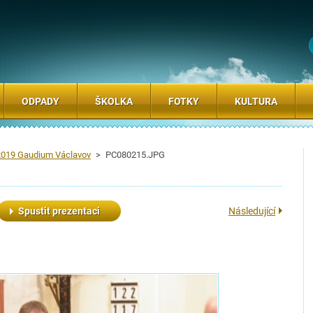
ODPADY
ŠKOLKA
FOTKY
KULTURA
.2019 Gaudium Václavov
>
PC080215.JPG
Spustit prezentaci
Následující