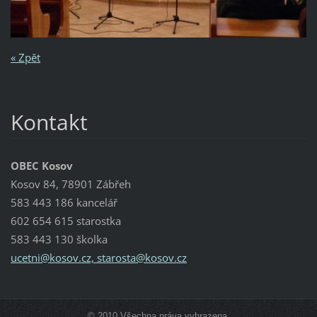
« Zpět
Kontakt
OBEC Kosov
Kosov 84, 78901 Zábřeh
583 443 186 kancelář
602 654 615 starostka
583 443 130 školka
ucetni@kosov.cz, starosta@kosov.cz
© 2010 Všechna práva vyhrazena.