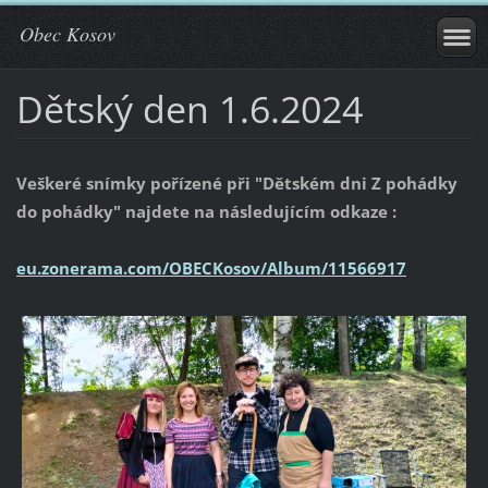
Obec Kosov
Dětský den 1.6.2024
Veškeré snímky pořízené při "Dětském dni Z pohádky
do pohádky" najdete na následujícím odkaze :
eu.zonerama.com/OBECKosov/Album/11566917