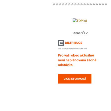
***************************************
Banner ČEZ