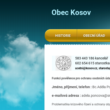
Obec Kosov
HISTORIE
OBECNÍ ÚŘAD
583 443 186 kancelář
602 654 615 starostka
,
uce
tni@kosov.cz
starost
Funkci pověřence pro ochranu osobních úda
Jméno, příjmení, telefon :
Bc.Adéla P
e-mailová adresa :
adela.poncova@sm
Problematika krizového řízení a ochrany oby