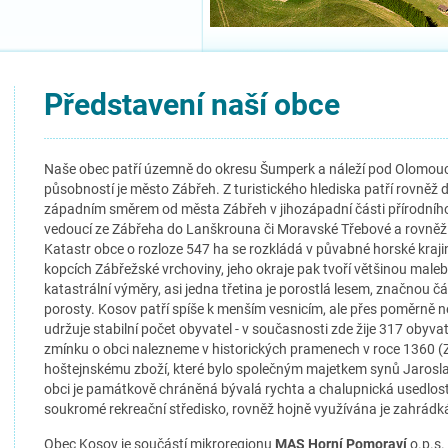
Představení naší obce
Naše obec patří územně do okresu Šumperk a náleží pod Olomoucký
působností je město Zábřeh. Z turistického hlediska patří rovněž d
západním směrem od města Zábřeh v jihozápadní části přírodního 
vedoucí ze Zábřeha do Lanškrouna či Moravské Třebové a rovněž t
Katastr obce o rozloze 547 ha se rozkládá v půvabné horské kraj
kopcích Zábřežské vrchoviny, jeho okraje pak tvoří většinou male
katastrální výměry, asi jedna třetina je porostlá lesem, značnou čás
porosty. Kosov patří spíše k menším vesnicím, ale přes poměrně n
udržuje stabilní počet obyvatel - v současnosti zde žije 317 obyv
zmínku o obci nalezneme v historických pramenech v roce 1360 (ZDO
hoštejnskému zboží, které bylo společným majetkem synů Jarosla
obci je památkově chráněná bývalá rychta a chalupnická usedlost z
soukromé rekreační středisko, rovněž hojně využívána je zahrádká
Obec Kosov je součástí mikroregionu
MAS Horní Pomoraví
o.p.s.