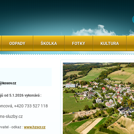
ODPADY
ŠKOLKA
FOTKY
KULTURA
a@k
osov.cz
jů od 5.1.2026 vykonává :
oncová, +420 733 527 118
s-sluzby.cz
vatel - odkaz :
www.hzscr.cz