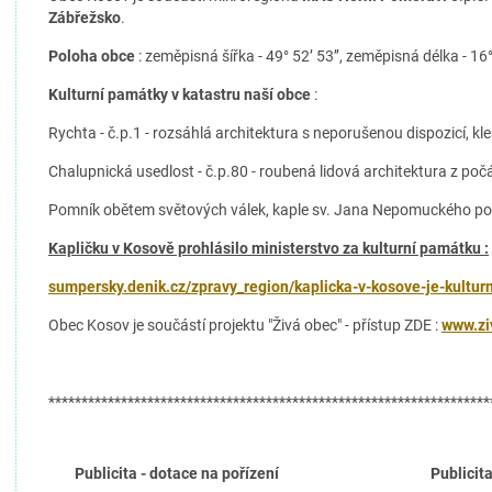
Zábřežsko
.
**
Poloha obce
: zeměpisná šířka - 49° 52’ 53’’, zeměpisná délka - 16°
Kulturní památky v katastru naší obce
:
Rychta - č.p.1 - rozsáhlá architektura s neporušenou dispozicí, k
Chalupnická usedlost - č.p.80 - roubená lidová architektura z počá
Pomník obětem světových válek, kaple sv. Jana Nepomuckého po
Kapličku v Kosově prohlásilo ministerstvo za kulturní památku :
sumpersky.denik.cz/zpravy_region/kaplicka-v-kosove-je-kultu
Obec Kosov je součástí projektu "Živá obec" - přístup ZDE :
www.zi
*******************************************************************
Publicita - dotace na pořízení Publicita - d