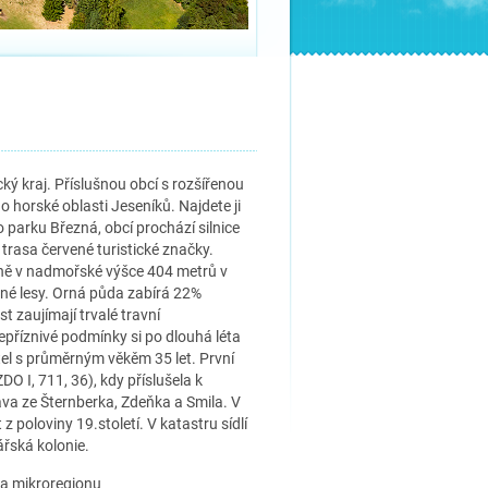
 kraj. Příslušnou obcí s rozšířenou
o horské oblasti Jeseníků. Najdete ji
parku Březná, obcí prochází silnice
rasa červené turistické značky.
ině v nadmořské výšce 404 metrů v
bné lesy. Orná půda zabírá 22%
t zaujímají trvalé travní
epříznivé podmínky si po dlouhá léta
atel s průměrným věkěm 35 let. První
 I, 711, 36), kdy příslušela k
va ze Šternberka, Zdeňka a Smila. V
 poloviny 19.století. V katastru sídlí
řská kolonie.
 a mikroregionu