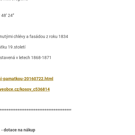
 48’ 24’’
lenutými chlévy a fasádou z roku 1834
tku 19.století
stavená v letech 1868-1871
rni-pamatkou-20160722.html
veobce.cz/kosov_c536814
***************************************************************************
otace na nákup