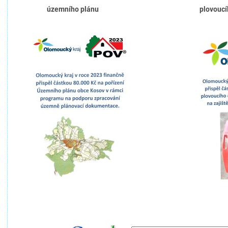
územního plánu plovoucího če
**