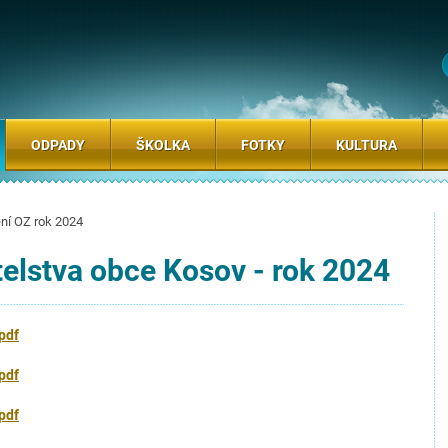
ODPADY
ŠKOLKA
FOTKY
KULTURA
ní OZ rok 2024
telstva obce Kosov - rok 2024
pdf
pdf
pdf