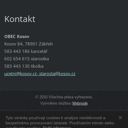
Kontakt
OBEC Kosov
Kosov 84, 78901 Zábřeh
583 443 186 kancelář
602 654 615 starostka
583 443 130 školka
ucetni@kosov.cz, starosta@kosov.cz
© 2010 Všechna práva vyhrazena.
Vytvořeno službou
Webnode
Tyto stránky používají cookies k analýze návštěvnosti a
Zobrazit:
Mobilní verzi
|
Standardní verzi
bezpečnému provozování stránek. Používáním tohoto webu