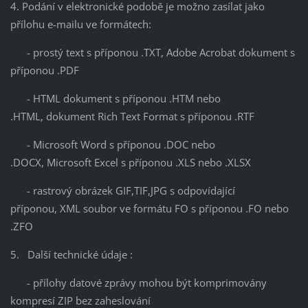
4. Podání v elektronické podobě je možno zasílat jako
přílohu e-mailu ve formátech:
- prostý text s příponou .TXT, Adobe Acrobat dokument s
příponou .PDF
- HTML dokument s příponou .HTM nebo
.HTML, dokument Rich Text Format s příponou .RTF
- Microsoft Word s příponou .DOC nebo
.DOCX, Microsoft Excel s příponou .XLS nebo .XLSX
- rastrový obrázek GIF,TIF,JPG s odpovídající
příponou, XML soubor ve formátu FO s příponou .FO nebo
.ZFO
5. Další technické údaje :
- přílohy datové zprávy mohou být komprimovány
kompresí ZIP bez zaheslování