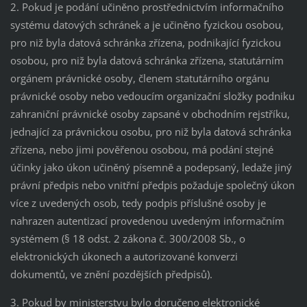
2. Pokud je podání učiněno prostřednictvím informačního
systému datových schránek a je učiněno fyzickou osobou,
pro niž byla datová schránka zřízena, podnikající fyzickou
osobou, pro niž byla datová schránka zřízena, statutárním
orgánem právnické osoby, členem statutárního orgánu
právnické osoby nebo vedoucím organizační složky podniku
zahraniční právnické osoby zapsané v obchodním rejstříku,
jednající za právnickou osobu, pro niž byla datová schránka
zřízena, nebo jimi pověřenou osobou, má podání stejné
účinky jako úkon učiněný písemně a podepsaný, ledaže jiný
právní předpis nebo vnitřní předpis požaduje společný úkon
více z uvedených osob, tedy podpis příslušné osoby je
nahrazen autentizací provedenou uvedeným informačním
systémem (§ 18 odst. 2 zákona č. 300/2008 Sb., o
elektronických úkonech a autorizované konverzi
dokumentů, ve znění pozdějších předpisů).
3. Pokud by ministerstvu bylo doručeno elektronické