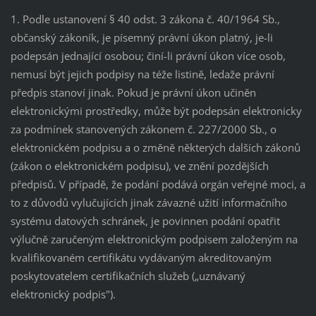
1. Podle ustanovení § 40 odst. 3 zákona č. 40/1964 Sb.,
občanský zákoník, je písemný právní úkon platný, je-li
podepsán jednající osobou; činí-li právní úkon více osob,
nemusí být jejich podpisy na téže listině, ledaže právní
předpis stanoví jinak. Pokud je právní úkon učiněn
elektronickými prostředky, může být podepsán elektronicky
za podmínek stanovených zákonem č. 227/2000 Sb., o
elektronickém podpisu a o změně některých dalších zákonů
(zákon o elektronickém podpisu), ve znění pozdějších
předpisů. V případě, že podání podává orgán veřejné moci, a
to z důvodů vylučujících jinak závazné užití informačního
systému datových schránek, je povinnen podání opatřit
výlučně zaručeným elektronickým podpisem založeným na
kvalifikovaném certifikátu vydávaným akreditovaným
poskytovatelem certifikačních služeb („uznávaný
elektronický podpis").