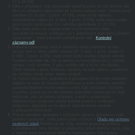
17 a 18 ON).
Dále v případech, kdy zpracování probíhá proto, že tím plníme náš
úkol ve veřejném zájmu nebo při výkonu veřejné moci, kterým jsme
pověřeni (čl. 6 odst. 1 písm. e) ON), anebo kvůli našemu
oprávněnému zájmu (čl. 6 odst. 1 písm. f) O
N), máte právo podat
proti tomuto zpracování tzv. námitku
(podrobněji čl. 21 ON).
Dále máte právo se o zpracování svých osobních údajů
dozvědět
informace, vztahující se k jednotlivým agendám („účelům
zpracování“), které zároveň zveřejňujeme zde :
Kontrolní
záznamy.pdf
Pokud je zpracování Vašich osobních údajů založeno na tom,
že jste nám k němu udělili
souhlas
(čl. 6 odst. 1 písm. anebo čl.
9 odst. 2 písm. a ON), máte právo tento souhlas kdykoli
odvolat.
Souhlas odvoláte tak, že na adresu ou.kosov@tiscali.cz zašlete
zprávu, v níž uvedete, o jaký souhlas jde a že ho odvoláváte.
Totéž můžete zaslat i listinnou zásilkou na naši adresu, uvedenou
na začátku tohoto textu, anebo osobně.
Ve Vašich dotazech, podnětech a požadavcích ke svým osobním
údajům na sebe se musíte identifikovat a uvést kontakt, protože
zpravidla budeme muset nejprve ověřit Vaši totožnost. Vyřízení
urychlíte, pokud se na nás obrátíte způsobem prokazujícím Vaši
totožnost, jako je datová schránka, e‑mail s uznávaným
elektronickým podpisem anebo listinné podání s ověřeným
podpisem, případně se na obecní úřad dostavíte osobně
s průkazem totožnosti.
Pokud nebudete spokojeni s vyřízením dotazu, požadavku nebo
podnětu správcem, máte právo
podat stížnost
k
Úřadu pro ochranu
osobních údajů
.Předtím je ale vždy vhodné projednat problém
s pověřencem.Jeho úkolem je především právě dohlížet na to, zda
s Vašimi údaji pracujeme řádně a neporušujeme Vaše práva.