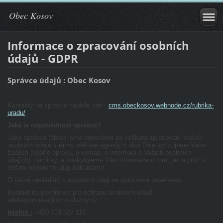
Obec Kosov
Informace o zpracování osobních
údajů - GDPR
Správce údajů : Obec Kosov
Kontakty na správce najdete zde :
cms.obeckosov.webnode.cz/rubrika-
uradu/
Jaká je odpovědnost správce?
Jako správce (obec) jsme odpovědni za veškerá zpracování Vašich
osobních údajů v rámci některé agendy v obci.Dále vyřizujeme Vaše
žádosti (např.o opravu, o výmaz, o informaci o Vašich osobních
údajích), námitky, a poskytujeme Vám informace o tom, jak a proč s
Vašimi osobními údaji nakládáme.
O řádné nakládání s osobními údaji se stará také pověřenec.
Kontakt na pověřence pro ochranu osobních údajů :
adela.poncova@sms-sluzby.cz
telefon :
+420 733 527 118