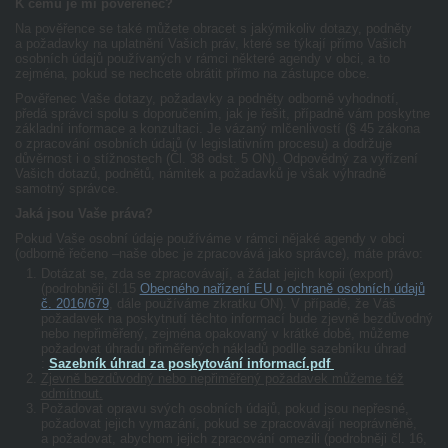
K čemu je mi pověřenec?
Na pověřence se také můžete obracet s jakýmikoliv dotazy, podněty
a požadavky na uplatnění Vašich práv, které se týkají přímo Vašich
osobních údajů používaných v rámci některé agendy v obci, a to
zejména, pokud se nechcete obrátit přímo na zástupce obce.
Pověřenec Vaše dotazy, požadavky a podněty odborně vyhodnotí,
předá správci spolu s doporučením, jak je řešit, případně vám poskytne
základní informace a konzultaci. Je vázaný mlčenlivostí (§ 45 zákona
o zpracování osobních údajů (v legislativním procesu) a dodržuje
důvěrnost i o stížnostech (Čl. 38 odst. 5 ON). Odpovědný za vyřízení
Vašich dotazů, podnětů, námitek a požadavků je však výhradně
samotný správce.
Jaká jsou Vaše práva?
Pokud Vaše osobní údaje používáme v rámci nějaké agendy v obci
(odborně řečeno –naše obec je zpracovává jako správce), máte právo:
Dotázat se,
zda
se zpracovávají, a žádat jejich
kopii
(export)
(podrobněji čl.15
Obecného nařízení EU o ochraně osobních údajů
č. 2016/679
, dále používáme zkratku ON). V případě, že Váš
požadavek na poskytnutí těchto informací bude zjevně bezdůvodný
nebo nepřiměřený, zejména opakovaný v krátké době, můžeme
požadovat úhradu přiměřených nákladů podlle sazebníku úhrad
:
Sazebník úhrad za poskytování informací.pdf
Zjevně bezdůvodný nebo nepřiměřený požadavek můžeme též
odmítnout.
Požadovat
opravu svých osobních údajů, pokud jsou nepřesné,
požadovat jejich vymazání, pokud se zpracovávají neoprávněně,
a požadovat, abychom jejich zpracování omezili
(podrobněji čl. 16,