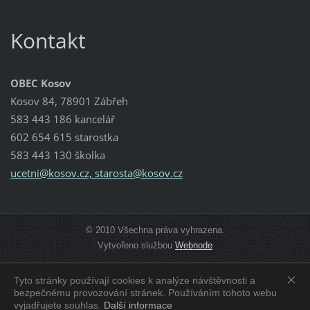
Kontakt
OBEC Kosov
Kosov 84, 78901 Zábřeh
583 443 186 kancelář
602 654 615 starostka
583 443 130 školka
ucetni@kosov.cz, starosta@kosov.cz
© 2010 Všechna práva vyhrazena.
Vytvořeno službou
Webnode
Tyto stránky používají cookies k analýze návštěvnosti a
Zobrazit:
Mobilní verzi
|
Standardní verzi
bezpečnému provozování stránek. Používáním tohoto webu
vyjadřujete souhlas.
Další informace