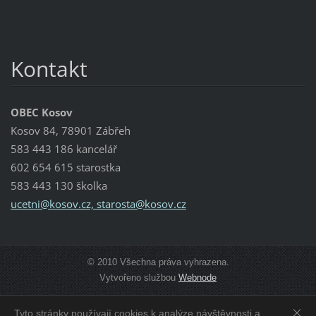
Kontakt
OBEC Kosov
Kosov 84, 78901 Zábřeh
583 443 186 kancelář
602 654 615 starostka
583 443 130 školka
ucetni@kosov.cz, starosta@kosov.cz
© 2010 Všechna práva vyhrazena.
Vytvořeno službou
Webnode
Tyto stránky používají cookies k analýze návštěvnosti a