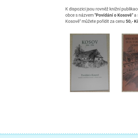
K dispozici jsou rovněž knižní publikac
obce s názvem
"Povídání o Kosově"
a
Kosově" můžete pořídit za cenu
50,- K