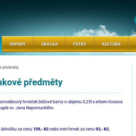
ODPADY
ŠKOLKA
FOTKY
KULTURA
é předměty
nkové předměty
porcelánový hrneček béžové barvy o objemu 0,25l s erbem Kosova
kaple sv. Jana Nepomuckého.
 lahvičku za cenu
109,- Kč
nebo mini hrnek za cenu
93,- Kč.