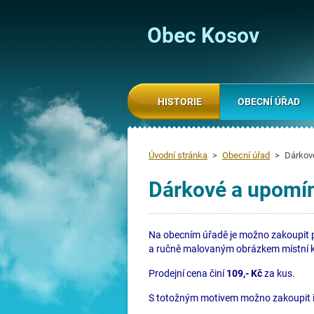
Obec Kosov
HISTORIE
OBECNÍ ÚŘAD
Úvodní stránka
>
Obecní úřad
>
Dárkov
Dárkové a upomí
Na obecním úřadě je možno zakoupit
a ručně malovaným obrázkem místní 
Prodejní cena činí
109,- Kč
za kus.
S totožným motivem možno zakoupit i