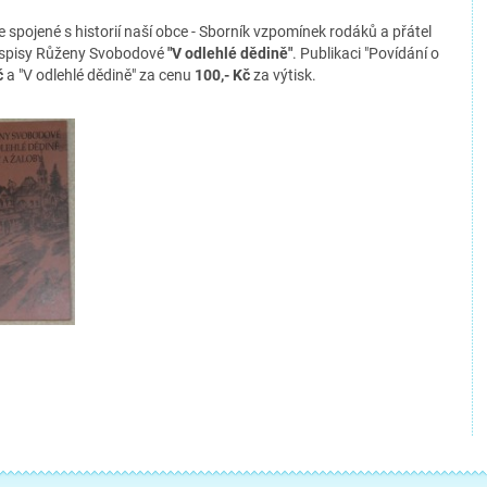
e spojené s historií naší obce - Sborník vzpomínek rodáků a přátel
 spisy Růženy Svobodové
"V odlehlé dědině"
. Publikaci "Povídání o
č
a "V odlehlé dědině" za cenu
100,- Kč
za výtisk.