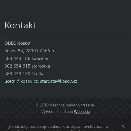
Kontakt
OBEC Kosov
Kosov 84, 78901 Zábřeh
583 443 186 kancelář
602 654 615 starostka
583 443 130 školka
ucetni@kosov.cz, starosta@kosov.cz
© 2010 Všechna práva vyhrazena.
Vytvořeno službou
Webnode
Tyto stránky používají cookies k analýze návštěvnosti a
Zobrazit:
Mobilní verzi
|
Standardní verzi