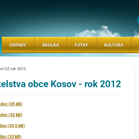
ODPADY
ŠKOLKA
FOTKY
KULTURA
ní OZ rok 2012
telstva obce Kosov - rok 2012
doc (35 kB)
doc (32 kB)
doc (35,5 kB)
doc (33 kB)