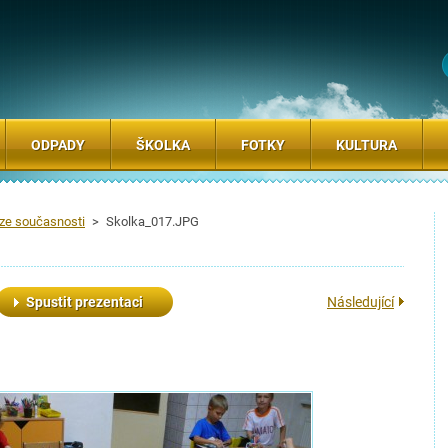
ODPADY
ŠKOLKA
FOTKY
KULTURA
 ze současnosti
>
Skolka_017.JPG
Spustit prezentaci
Následující