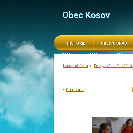
Obec Kosov
HISTORIE
OBECNÍ ÚŘAD
Úvodní stránka
>
Fotky našich školáčků
Předchozí