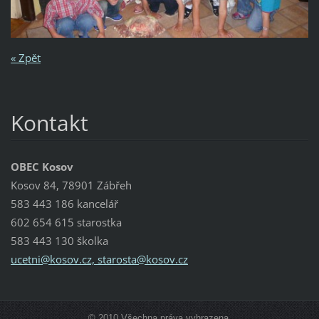
« Zpět
Kontakt
OBEC Kosov
Kosov 84, 78901 Zábřeh
583 443 186 kancelář
602 654 615 starostka
583 443 130 školka
ucetni@kosov.cz, starosta@kosov.cz
© 2010 Všechna práva vyhrazena.