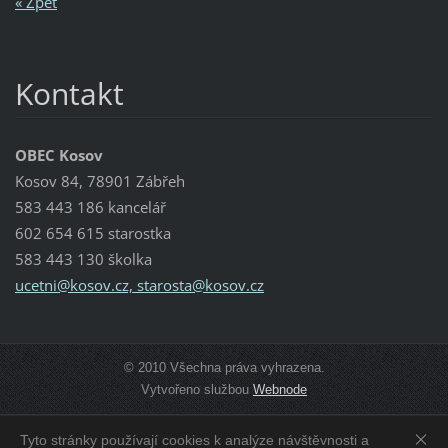
« Zpět
Kontakt
OBEC Kosov
Kosov 84, 78901 Zábřeh
583 443 186 kancelář
602 654 615 starostka
583 443 130 školka
ucetni@kosov.cz, starosta@kosov.cz
© 2010 Všechna práva vyhrazena.
Vytvořeno službou
Webnode
Tyto stránky používají cookies k analýze návštěvnosti a
Zobrazit:
Mobilní verzi
|
Standardní verzi