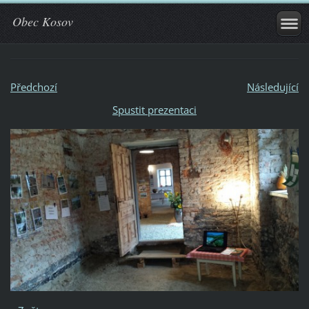
Obec Kosov
Předchozí
Následující
Spustit prezentaci