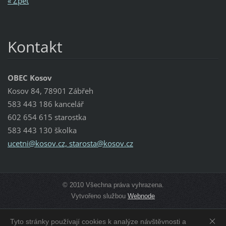
« Zpět
Kontakt
OBEC Kosov
Kosov 84, 78901 Zábřeh
583 443 186 kancelář
602 654 615 starostka
583 443 130 školka
ucetni@kosov.cz, starosta@kosov.cz
© 2010 Všechna práva vyhrazena.
Vytvořeno službou
Webnode
Tyto stránky používají cookies k analýze návštěvnosti a
Zobrazit:
Mobilní verzi
|
Standardní verzi